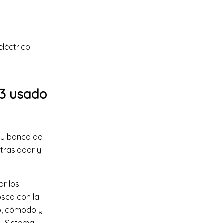
eléctrico
 3 usado
 tu banco de
 trasladar y
ar los
osca con la
so, cómodo y
n
-Sistema