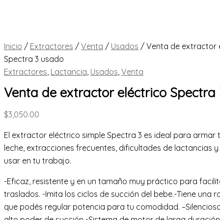
Inicio
/
Extractores
/
Venta
/
Usados
/ Venta de extractor 
Spectra 3 usado
Extractores
,
Lactancia
,
Usados
,
Venta
Venta de extractor eléctrico Spectra
$
3,050.00
El extractor eléctrico simple Spectra 3 es ideal para armar
leche, extracciones frecuentes, dificultades de lactancias y
usar en tu trabajo.
-Eficaz, resistente y en un tamaño muy práctico para facilit
traslados. -Imita los ciclos de succión del bebe.-Tiene una r
que podés regular potencia para tu comodidad. –
Silencio
alto poder de succión -Sistema de motor de larga duració