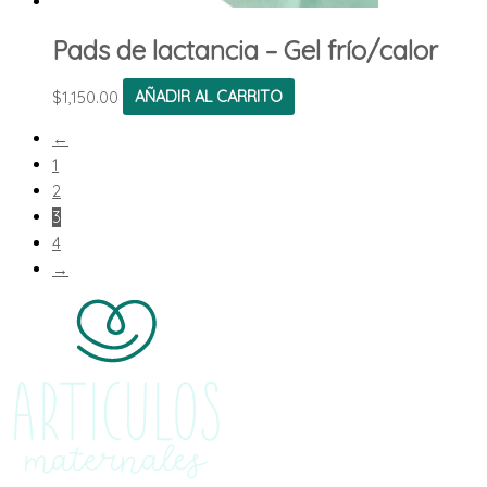
Pads de lactancia – Gel frío/calor
$
1,150.00
AÑADIR AL CARRITO
←
1
2
3
4
→